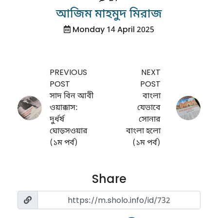
আজিম মাহমুদ মিরাজ
Monday 14 April 2025
PREVIOUS
NEXT
POST
POST
সাদ বিন আবী
বাংলা
ওয়াক্কাস:
যেভাবে
দুর্ধর্ষ
সোনার
ঘোড়সওয়ার
বাংলা হলো
(১ম পর্ব)
(১ম পর্ব)
Share