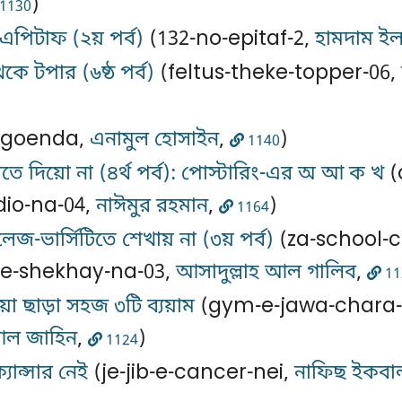
)
1130
 এপিটাফ (২য় পর্ব)
(132-no-epitaf-2,
হামদাম ইল
কে টপার (৬ষ্ঠ পর্ব)
(feltus-theke-topper-06,
goenda,
এনামুল হোসাইন
,
)
1140
তে দিয়ো না (৪র্থ পর্ব): পোস্টারিং-এর অ আ ক খ
(
dio-na-04,
নাঈমুর রহমান
,
)
1164
লেজ-ভার্সিটিতে শেখায় না (৩য় পর্ব)
(za-school-c
-te-shekhay-na-03,
আসাদুল্লাহ আল গালিব
,
11
়া ছাড়া সহজ ৩টি ব্যয়াম
(gym-e-jawa-chara
ল জাহিন
,
)
1124
যান্সার নেই
(je-jib-e-cancer-nei,
নাফিছ ইকবা