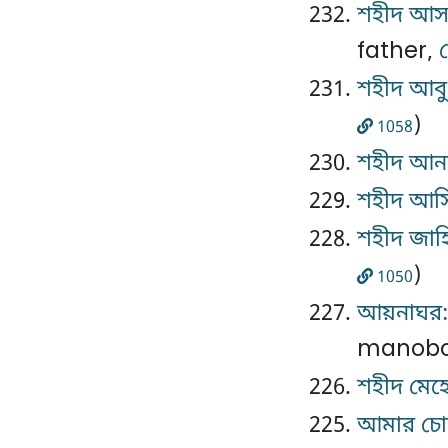
শহীদ আসহা
father,
শহীদ আবু 
)
1058
শহীদ আনা
শহীদ আস
শহীদ জাহ
)
1050
আয়নাঘর:
manobo
শহীদ মেহ
আমার চো