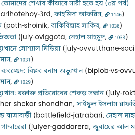
োমাদের শেখাব কীভাবে নারী হতে হয় (৩য় পর্ব)
arihotehoy-3rd,
ফাহমিদা আফরিন
,
)
1146
ক
(poth-shoinik,
বাকিবিল্লাহ সাকিব
,
)
1038
িজ্ঞতা
(july-oviggota,
নেহাল মাহমুদ
,
)
1033
ুত্থানে সোশ্যাল মিডিয়া
(july-ovvutthane-soci
হমান
,
)
1031
ব্যবচ্ছেদ: বিপ্লব বনাম অভ্যুত্থান
(biplob-vs-ovv
হমান
,
)
1029
ুত্থান: রক্তাক্ত প্রতিরোধের শেকড় সন্ধান
(july-rok
dher-shekor-shondhan,
সাইফুল ইসলাম রাফত
ড যাত্রাবাড়ী
(battlefield-jatrabari,
নেহাল মাহ
গাদ্দারেরা
(julyer-gaddarera,
জুবায়ের আল ম