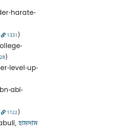
er-harate-
,
)
1331
ollege-
)
28
er-level-up-
bn-abi-
,
)
1122
abuli,
হামদাম