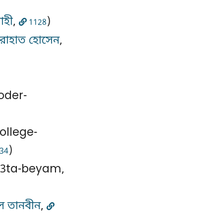
াহী
,
)
1128
রাহাত হোসেন
,
oder-
ollege-
)
34
-3ta-beyam,
ল তানবীন
,