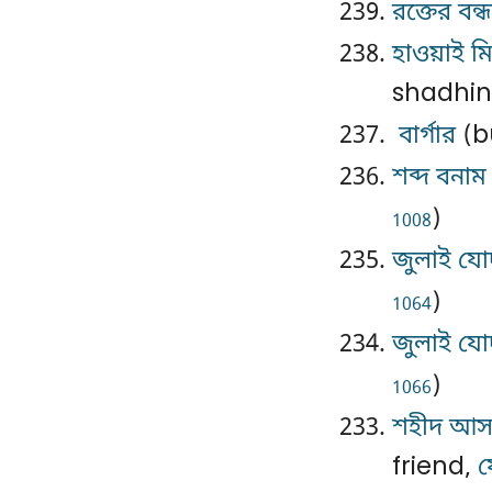
রক্তের বন্
হাওয়াই ম
shadhin
বার্গার
(b
শব্দ বনাম
)
1008
জুলাই যোদ
)
1064
জুলাই যোদ
)
1066
শহীদ আসহা
friend,