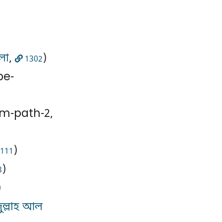
লো
,
)
1302
be-
m-path-2,
)
111
)
3
)
ুল্লাহ আল