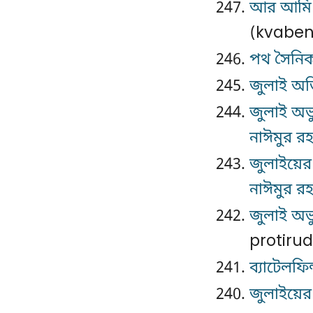
আর আমি ত
(kvaben
পথ সৈনি
জুলাই অভ
জুলাই অভ্য
নাঈমুর র
জুলাইয়ের 
নাঈমুর র
জুলাই অভ্য
protiru
ব্যাটেলফিল্
জুলাইয়ের 