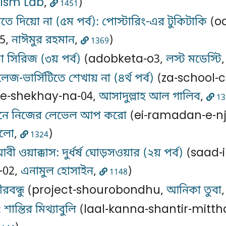
vism Lab
,
)
1451
তে দিয়ো না (৫ম পর্ব): পোস্টারিং-এর টুকিটাকি
(od
05,
নাঈমুর রহমান
,
)
1369
সিরিজ (৩য় পর্ব)
(adobketa-o3,
লস্ট মডেস্টি
লেজ-ভার্সিটিতে শেখায় না (৪র্থ পর্ব)
(za-school-c
-te-shekhay-na-04,
আসাদুল্লাহ আল গালিব
,
13
ানে নিজের লেভেল আপ করো
(ei-ramadan-e-nj
লো
,
)
1324
ী ওয়াক্কাস: দুর্ধর্ষ ঘোড়সওয়ার (২য় পর্ব)
(saad-i
-02,
এনামুল হোসাইন
,
)
1148
রবন্ধু
(project-shourobondhu,
আনিকা তুবা
 শান্তির মিথ্যাবুলি
(laal-kanna-shantir-mitth