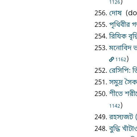
)
1126
দোষ
(do
পৃথিবীর 
রিযিক বৃদ
মনোবিদ ভা
)
1162
রেসিপি: ড
সমুদ্র সৈ
শীতে শরীর
)
1142
রহস্যজট (
বুদ্ধি খাঁট