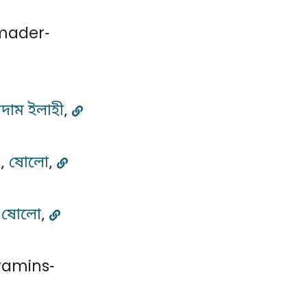
mader-
মদাম ইলাহী
,
n,
ষোলো
,
,
ষোলো
,
yamins-