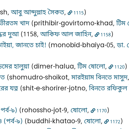
sh,
আবু আব্দুল্লাহ সৈকত
,
)
1115
গভীরতম খাদ
(prithibir-govirtomo-khad,
টিম
্ধির দুআ
(1158,
আকিফ আল জাহিন
,
)
1158
ইয়া, জানতে চাই!
(monobid-bhaiya-05,
ডা. 
িমের হালুয়া
(dimer-halua,
টিম ষোলো
,
)
1120
কত
(shomudro-shoikot,
মারইয়াম বিনতে মাসুদ
ের যত্ন
(shit-e-shorirer-jotno,
বিনতে রফিকুল
পর্ব-৯)
(rohossho-jot-9,
ষোলো
,
)
1170
াও (পর্ব-৯)
(buddhi-khatao-9,
ষোলো
,
)
1172