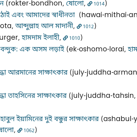
ধন
(rokter-bondhon,
ষোলো
,
)
1014
িঠাই এবং আমাদের স্বাধীনতা
(hawai-mithai-a
ota,
আব্দুল্লাহ আল মাদানী
,
)
1012
urger,
হামদাম ইলাহী
,
)
1010
 বন্দুক: এক অসম লড়াই
(ek-oshomo-lorai,
হা
্ধা আরমানের সাক্ষাৎকার
(july-juddha-arma
্ধা তাহসিনের সাক্ষাৎকার
(july-juddha-tahsin
বুল ইয়ামিনের দুই বন্ধুর সাক্ষাৎকার
(ashabul-
ষোলো
,
)
1062