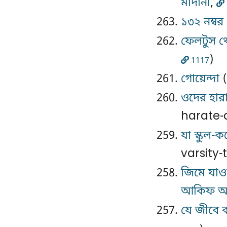
মাদানী
,
১৩২ নম্বর
ফেলটুস থে
)
1117
গোয়েন্দা
(
ওদের হারা
harate-
যা স্কুল-ক
varsity
জিমে যাওয
আকিফ আ
যে জীবে ক্