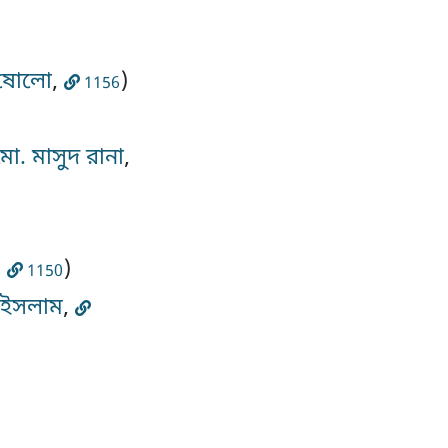
 ষোলো
,
)
1156
মো. মাসুদ রানা
,
,
)
1150
 ইসলাম
,