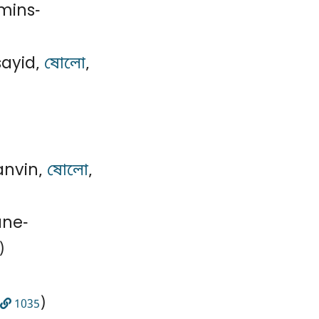
mins-
sayid,
ষোলো
,
anvin,
ষোলো
,
ane-
)
)
1035