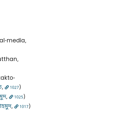
al-media,
utthan,
takto-
ি
,
)
1027
মুদ
,
)
1025
াহমুদ
,
)
1017