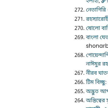
ইলাহী
,
1
নেতাগিরি 
রহস্যারোহ
ষোলো বার্
বাংলা যেভ
shonarb
গোয়েন্দাগ
নাঈমুর র
নীরব ঘাতক
টিম বিচ্ছু:
অদ্ভুত আগ
অস্তিত্বের 