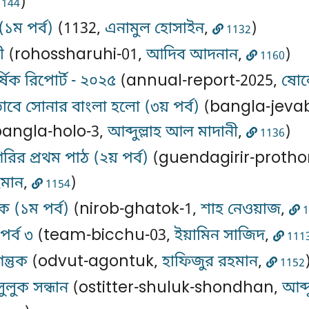
)
144
(১ম পর্ব)
(1132,
এনামুল হোসাইন
,
)
1132
ী
(rohossharuhi-01,
আদিব আদনান
,
)
1160
ষিক রিপোর্ট - ২০২৫
(annual-report-2025,
ষো
াবে সোনার বাংলা হলো (৩য় পর্ব)
(bangla-jeva
angla-holo-3,
আব্দুল্লাহ আল মাদানী
,
)
1136
িরির প্রথম পাঠ (২য় পর্ব)
(guendagirir-protho
হমান
,
)
1154
 (১ম পর্ব)
(nirob-ghatok-1,
শাহ নেওয়াজ
,
1
 পর্ব ৩
(team-bicchu-03,
ইয়ামিন সাজিদ
,
111
ন্তুক
(odvut-agontuk,
হাফিজুর রহমান
,
1152
সুলুক সন্ধান
(ostitter-shuluk-shondhan,
আব্দ