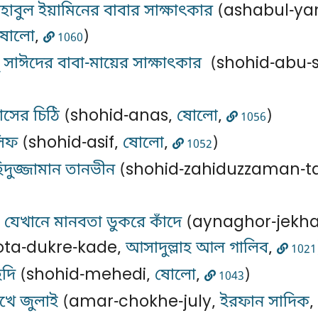
বুল ইয়ামিনের বাবার সাক্ষাৎকার
(ashabul-ya
ষোলো
,
)
1060
সাঈদের বাবা-মায়ের সাক্ষাৎকার
(shohid-abu-
সের চিঠি
(shohid-anas,
ষোলো
,
)
1056
িফ
(shohid-asif,
ষোলো
,
)
1052
িদুজ্জামান তানভীন
(shohid-zahiduzzaman-t
 যেখানে মানবতা ডুকরে কাঁদে
(aynaghor-jekh
ta-dukre-kade,
আসাদুল্লাহ আল গালিব
,
1021
েদি
(shohid-mehedi,
ষোলো
,
)
1043
খে জুলাই
(amar-chokhe-july,
ইরফান সাদিক
,