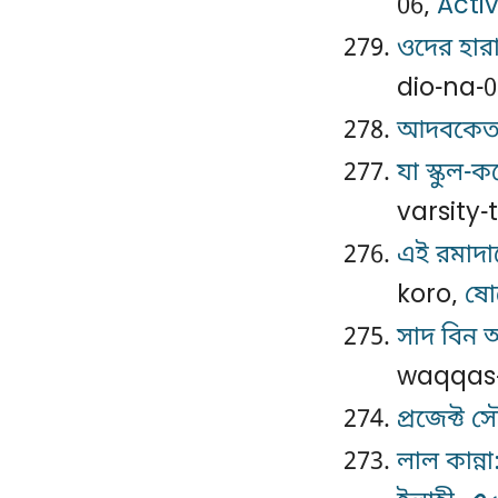
06,
Acti
ওদের হারা
dio-na-
আদবকেতা 
যা স্কুল-ক
varsity
এই রমাদ
koro,
ষো
সাদ বিন আব
waqqas
প্রজেক্ট সৌ
লাল কান্না: