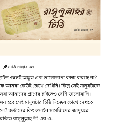
মাঝি মাল্লার দল
ইটেল শুনেই অদ্ভুত এক ভালোলাগা কাজ করছে না?
কে আমরা কেউই চোখে দেখিনি। কিন্তু সেই মানুষটাকে
রা আমাদের প্রাণের চাইতেও বেশি ভালোবাসি।
মন হবে সেই মানুষটার চিঠি নিজের চোখে দেখতে
লে? জর্ডানের কিং হুসাইন মাসজিদের জাদুঘরে
সংরক্ষিত রাসূলুল্লাহ ﷺ এর এ...