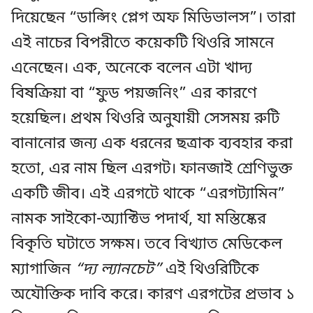
দিয়েছেন “ডান্সিং প্লেগ অফ মিডিভালস”। তারা
এই নাচের বিপরীতে কয়েকটি থিওরি সামনে
এনেছেন। এক, অনেকে বলেন এটা খাদ্য
বিষক্রিয়া বা “ফুড পয়জনিং” এর কারণে
হয়েছিল। প্রথম থিওরি অনুযায়ী সেসময় রুটি
বানানোর জন্য এক ধরনের ছত্রাক ব্যবহার করা
হতো, এর নাম ছিল এরগট। ফানজাই শ্রেণিভুক্ত
একটি জীব। এই এরগটে থাকে “এরগট্যামিন”
নামক সাইকো-অ্যাক্টিভ পদার্থ, যা মস্তিষ্কের
বিকৃতি ঘটাতে সক্ষম। তবে বিখ্যাত মেডিকেল
ম্যাগাজিন
“দ্য ল্যানচেট”
এই থিওরিটিকে
অযৌক্তিক দাবি করে। কারণ এরগটের প্রভাব ১