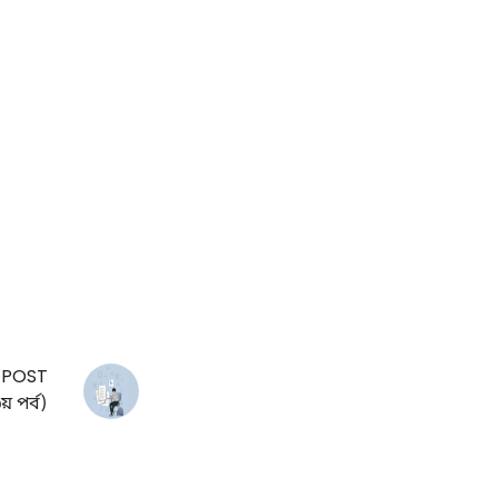
 POST
 পর্ব)