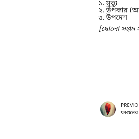
১. মৃত্যু
২. উপকার (অন
৩. উপদেশ
[ষোলো সপ্তম স
PREVIO
ফাগুনের