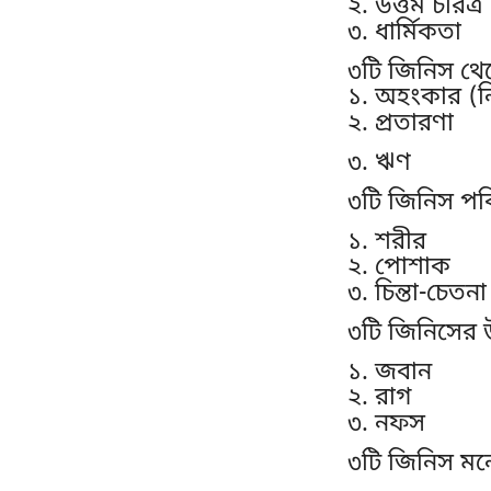
২. উত্তম চরিত্র
৩. ধার্মিকতা
৩টি জিনিস থে
১. অহংকার (নি
২. প্রতারণা
৩. ঋণ
৩টি জিনিস পবি
১. শরীর
২. পোশাক
৩. চিন্তা-চেতনা
৩টি জিনিসের উপ
১. জবান
২. রাগ
৩. নফস
৩টি জিনিস মন