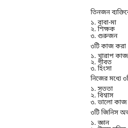
তিনজন ব্যক্তি
১. বাবা-মা
২. শিক্ষক
৩. গুরুজন
৩টি কাজ করা 
১. খারাপ কাজ
২. গীবত
৩. হিংসা
নিজের মধ্যে ৩
১. সততা
২. বিশ্বাস
৩. ভালো কাজ
৩টি জিনিস অর
১. জ্ঞান