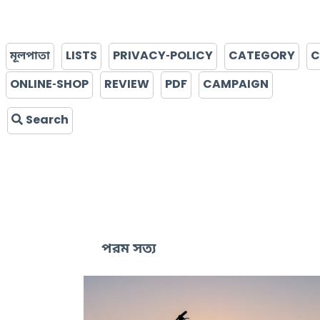
মূলপাতা
LISTS
PRIVACY-POLICY
CATEGORY
C
ONLINE-SHOP
REVIEW
PDF
CAMPAIGN
Search
পরম সত্য