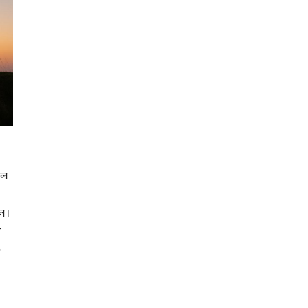
লে
ে।
া
০