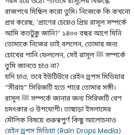
গরম হয়ে ওঠে। শাতিমে রাসূলের বিরুদ্ধে
রাজপথে মিছিল করো তুমি। নিজেকে কি কখনো
প্রশ্ন করেছ, ‘প্রাণের চেয়েও প্রিয় রাসূল সম্পর্কে
আমি কতটুকু জানি?’ ১৪০০ বছর আগে যিনি
তোমাকে নিজের ভাই বললেন, তোমার জন্য
চোখের পানি ফেললেন, সেই রাসূল ﷺ সম্পর্কে
তুমি জানতে চাও না?
যদি চাও, তবে ইউটিউবে রেইন ড্রপস মিডিয়ার
“সীরাহ” সিরিজটি হতে পারে তোমার সঙ্গী।
রাসূল ﷺ সম্পর্কে জানার জন্য সিরিজটি বেশ
চমৎকার ও উপযোগী। তাছাড়া ইসলামের
মৌলিক বিষয়ে গুরুত্বপুর্ণ কিছু আলোচনাও
রেইন ড্রপস মিডিয়া (Rain Drops Media)