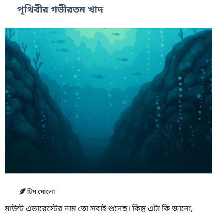
পৃথিবীর গভীরতম খাদ
টিম ষোলো
মাউন্ট এভারেস্টের নাম তো সবাই শুনেছ। কিন্তু এটা কি জানো,