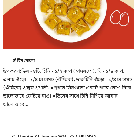
টিম ষোলো
উপকরণ:ডিম - ৪টি, চিনি - ১/২ কাপ (স্বাদমতো), ঘি - ১/৪ কাপ,
এলাচ গুঁড়ো - ১/৪ চা চামচ (ঐচ্ছিক), দারুচিনি গুঁড়ো - ১/৪ চা চামচ
(ঐচ্ছিক) প্রস্তুত প্রণালী: ●প্রথমে ডিমগুলো একটি পাত্রে ভেঙে নিয়ে
ভালোভাবে ফেটিয়ে নাও। ●ডিমের সাথে চিনি মিশিয়ে আবার
ভালোভাবে...