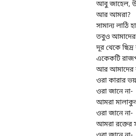
আবু জাহেল, উত
আর আমরা?
সামান্য লাঠি হা
তবুও আমাদের 
দূর থেকে ছিদ্র
একেকটি রাজপ
আর আমাদের রক্ত
ওরা কারার ভয
ওরা জানে না-
আমরা মালাকু
ওরা জানে না-
আমরা রক্তের স
ওরা জানে না-