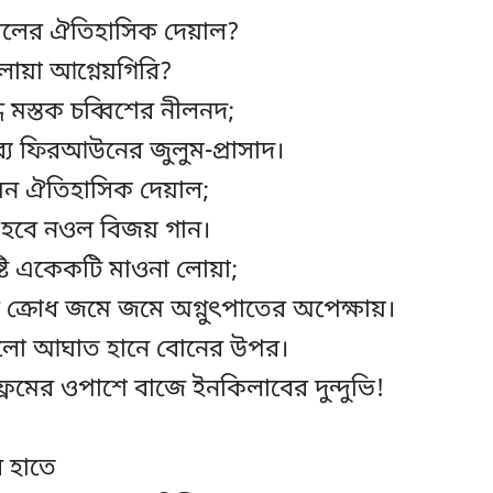
োপলের ঐতিহাসিক দেয়াল?
োয়া আগ্নেয়গিরি?
দ্ধ মস্তক চব্বিশের নীলনদ;
নব্য ফিরআউনের জুলুম-প্রাসাদ।
েন ঐতিহাসিক দেয়াল;
ত হবে নওল বিজয় গান।
ৃষ্টি একেকটি মাওনা লোয়া;
ক্রোধ জমে জমে অগ্নুৎপাতের অপেক্ষায়।
ুলো আঘাত হানে বোনের উপর।
ফ্রেমের ওপাশে বাজে ইনকিলাবের দুন্দুভি!
ল হাতে