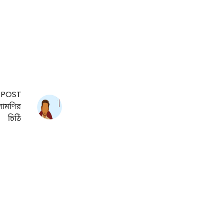
 POST
ালামণির
চিঠি